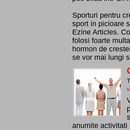
Sporturi pentru cr
sport in picioare 
Ezine Articles. Co
folosi foarte mul
hormon de crester
se vor mai lungi 
v
V
p
s
anumite activitati