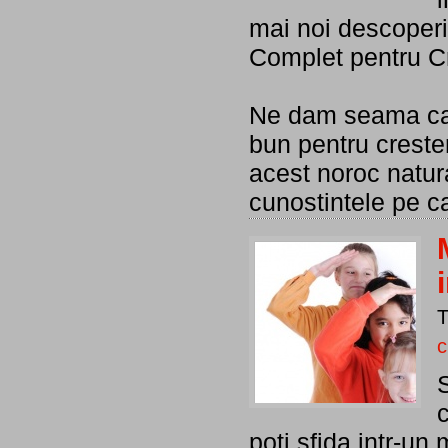
mai noi descoperi
Complet pentru Cr
Ne dam seama ca 
bun pentru crester
acest noroc natur
cunostintele pe c
c
S
c
poti sfida intr-un