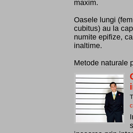
maxim.
Oasele lungi (femu
cubitus) au la cap
numite epifize, c
inaltime.
Metode naturale p
c