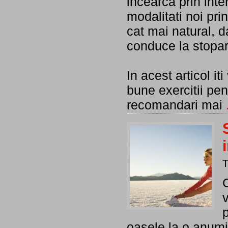
incearca prin int
modalitati noi pri
cat mai natural, d
conduce la stopare
In acest articol i
bune exercitii pent
recomandari mai
C
p
oasele la o anumit