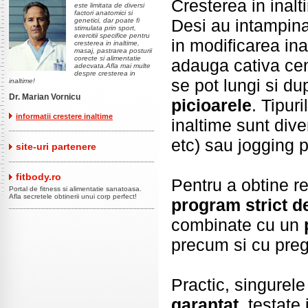
Cresterea in inalt
este limitata de diversi
factori anatomici si
Desi au intampinat
genetici, dar poate fi
stimulata prin sport,
exercitii specifice pentru
in modificarea ina
cresterea in inaltime,
masaj, pastrarea posturii
corecte si alimentatie
adauga cativa cen
adecvata.Afla mai multe
despre cresterea in
se pot lungi si d
inaltime!
Dr. Marian Vornicu
picioarele
. Tipuri
informatii crestere inaltime
inaltime sunt dive
etc) sau jogging p
site-uri partenere
fitbody.ro
Pentru a obtine re
Portal de fitness si alimentatie sanatoasa.
Afla secretele obtinerii unui corp perfect!
program strict de
combinate cu un
precum si cu preg
Practic, singurel
garantat
, testate