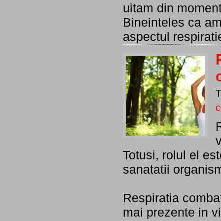
uitam din momentul
Bineinteles ca amb
aspectul respirati
c
v
Totusi, rolul el e
sanatatii organis
Respiratia combat
mai prezente in vi