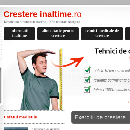
Crestere inaltime
.ro
Metode de crestere in inaltime 100% naturale si sigure
informatii
alimentatie pentru
tehnici medicale de
inaltime
crestere
crestere
Exercitii de crestere
sfatul medicului
"Cresterea in inaltime