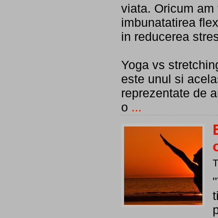
viata. Oricum am 
imbunatatirea flexi
in reducerea stres
Yoga vs stretchin
este unul si acelas
reprezentate de an
o
...
"