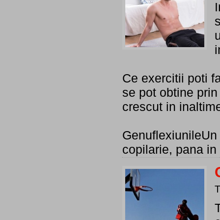
I
s
i
Ce exercitii poti 
se pot obtine prin 
crescut in inaltim
GenuflexiunileUn e
copilarie, pana in
T