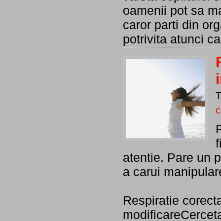
oamenii pot sa ma
caror parti din or
potrivita atunci 
c
R
f
atentie. Pare un p
a carui manipular
Respiratie corecta
modificareCercetat